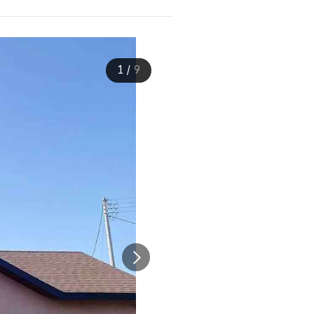
1
/
9