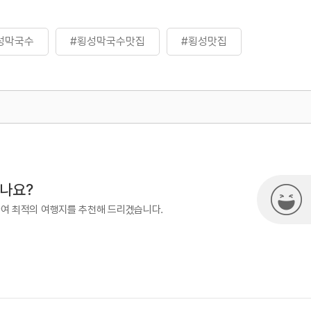
성막국수
#횡성막국수맛집
#횡성맛집
500
시나요?
하여 최적의 여행지를 추천해 드리겠습니다.