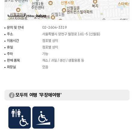
250m
문의 및 안내
02-2604-3319
주소
서울특별시 양천구 월정로 161-5 (신월동)
이용시간
점포별 상이
휴일
점포별 상이
주차
가능
판매 품목
채소 / 과일 / 생선 / 생활용품 등
화장실
있음
모두의 여행 '무장애여행'