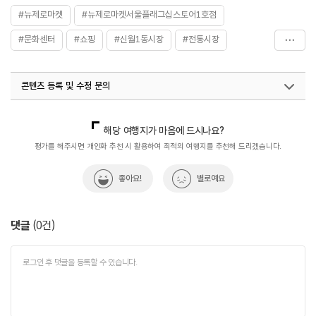
#뉴제로마켓
#뉴제로마켓서울플래그십스토어1호점
#문화센터
#쇼핑
#신월1동시장
#전통시장
#취미공간
#하늘문화센터
콘텐츠 등록 및 수정 문의
국내디지털마케팅팀
033-813-3500
열린관광콘텐츠팀(열린관광-모두의여행)
033-738-3425
해당 여행지가 마음에 드시나요?
평가를 해주시면 개인화 추천 시 활용하여 최적의 여행지를 추천해 드리겠습니다.
좋아요!
별로예요
댓글
(
0
건)