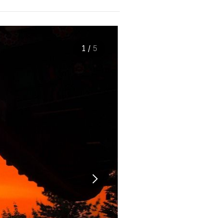
1
/
5