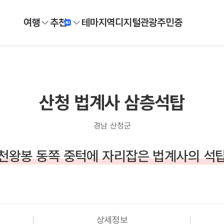
여행
추천
테마
지역
디지털
관광주민증
산청 법계사 삼층석탑
경남 산청군
천왕봉 동쪽 중턱에 자리잡은 법계사의 석
상세정보