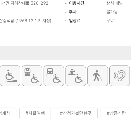
천면 지리산대로 320-292
이용시간
상시 개방
주차
불가능
층석탑 (1968.12.19. 지정)
입장료
무료
법계사
#사찰여행
#산청가볼만한곳
#삼층석탑