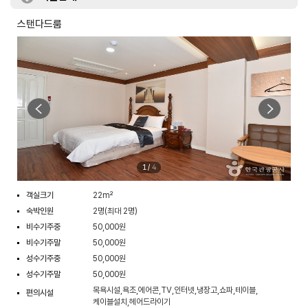
스탠다드룸
1
/
4
객실크기
22m²
숙박인원
2명(최대 2명)
비수기주중
50,000원
비수기주말
50,000원
성수기주중
50,000원
성수기주말
50,000원
목욕시설,욕조,에어콘,TV,인터넷,냉장고,쇼파,테이블,
편의시설
케이블설치,헤어드라이기