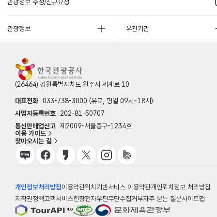
관광정보 수정/신규요청
관광정보
유관기관
(26464) 강원특별자치도 원주시 세계로 10
대표전화
033-738-3000 (유료, 평일 09시~18시)
사업자등록번호
202-81-50707
통신판매업신고
제2009-서울중구-1234호
이용 가이드
찾아오시는 길
개인정보처리방침
이용약관
위치기반서비스 이용약관
개인위치정보 처리방침
저작권정책
고객서비스헌장
전자우편무단수집거부
자주 묻는 질문
사이트맵