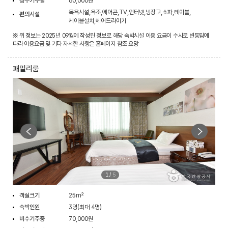
성수기주말
60,000원
목욕시설,욕조,에어콘,TV,인터넷,냉장고,쇼파,테이블,
편의시설
케이블설치,헤어드라이기
※ 위 정보는 2025년 09월에 작성된 정보로 해당 숙박시설 이용 요금이 수시로 변동됨에
따라 이용요금 및 기타 자세한 사항은 홈페이지 참조 요망
패밀리룸
1
/
5
객실크기
25m²
숙박인원
3명(최대 4명)
비수기주중
70,000원