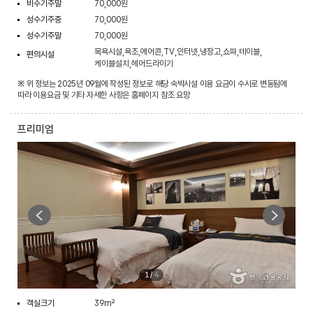
비수기주말
70,000원
성수기주중
70,000원
성수기주말
70,000원
목욕시설,욕조,에어콘,TV,인터넷,냉장고,쇼파,테이블,
편의시설
케이블설치,헤어드라이기
※ 위 정보는 2025년 09월에 작성된 정보로 해당 숙박시설 이용 요금이 수시로 변동됨에
따라 이용요금 및 기타 자세한 사항은 홈페이지 참조 요망
프리미엄
1
/
4
객실크기
39m²