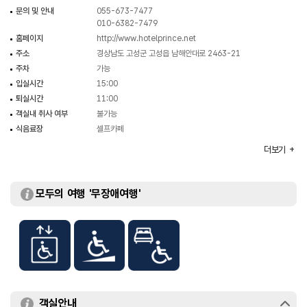
문의 및 안내
055-673-7477
010-6382-7479
홈페이지
http://www.hotelprince.net
주소
경상남도 고성군 고성읍 남해안대로 2463-21
주차
가능
입실시간
15:00
퇴실시간
11:00
객실내 취사 여부
불가능
식음료장
셀프카페
객실수
35
더보기
객실유형
프리미엄룸 / 패밀리룸 / 스탠다드룸 등
모두의 여행 '무장애여행'
객실안내