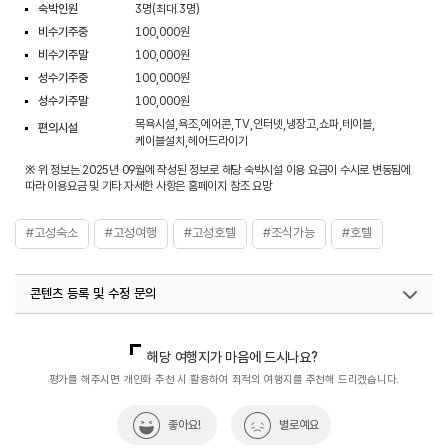
숙박인원
3명(최대 3명)
비수기주중
100,000원
비수기주말
100,000원
성수기주중
100,000원
성수기주말
100,000원
목욕시설,욕조,에어콘,TV,인터넷,냉장고,쇼파,테이블,
편의시설
케이블설치,헤어드라이기
※ 위 정보는 2025년 09월에 작성된 정보로 해당 숙박시설 이용 요금이 수시로 변동됨에
따라 이용요금 및 기타 자세한 사항은 홈페이지 참조 요망
#고성숙소
#고성여행
#고성호텔
#조식가능
#호텔
콘텐츠 등록 및 수정 문의
국내디지털마케팅팀
033-813-3500
열린관광콘텐츠팀(열린관광-모두의여행)
033-738-3425
해당 여행지가 마음에 드시나요?
평가를 해주시면 개인화 추천 시 활용하여 최적의 여행지를 추천해 드리겠습니다.
좋아요!
별로예요