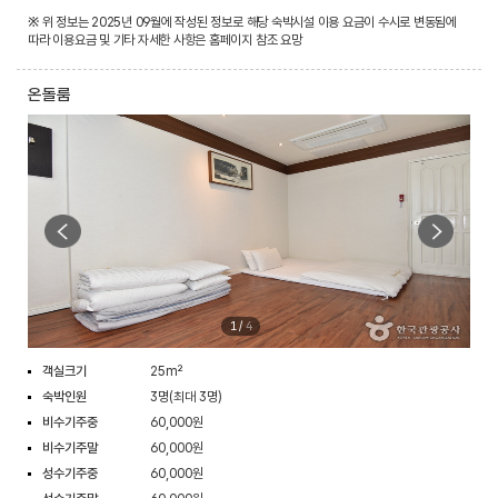
※ 위 정보는 2025년 09월에 작성된 정보로 해당 숙박시설 이용 요금이 수시로 변동됨에
따라 이용요금 및 기타 자세한 사항은 홈페이지 참조 요망
온돌룸
1
/
4
객실크기
25m²
숙박인원
3명(최대 3명)
비수기주중
60,000원
비수기주말
60,000원
성수기주중
60,000원