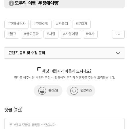
모두의 여행 '무장애여행'
#고창상원사
#고창여행
#관광지
#문화재
#불교
#불교문화
#사찰
#사찰여행
#역사
#자연속으로
#자연환경
#전북특별자치도문화재자료
콘텐츠 등록 및 수정 문의
#전통사찰
#한국불교
#휴식공간
#휴식여행
#휴식하기
#휴식하기좋은곳
국내디지털마케팅팀
033-813-3500
해당 여행지가 마음에 드시나요?
평가를 해주시면 개인화 추천 시 활용하여 최적의 여행지를 추천해 드리겠습니다.
좋아요!
별로예요
댓글
(
0
건)