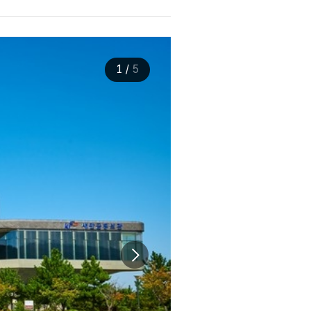
1
/
5