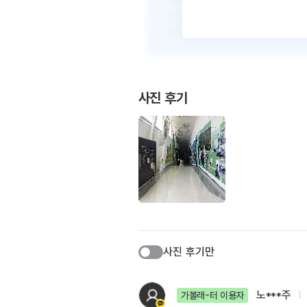
사진 후기
사진 후기만
노***주
가볼래-터 이용자