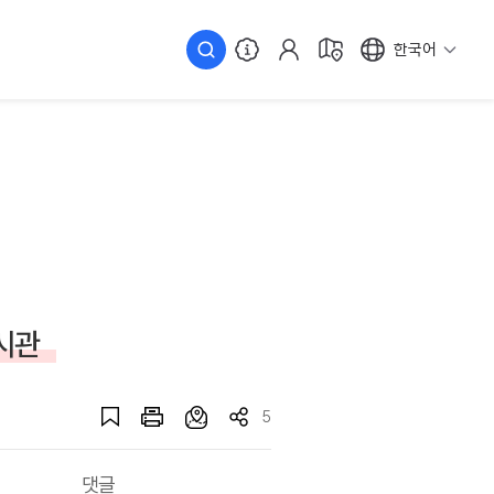
한국어
시관
5
댓글