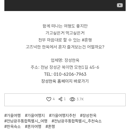
함께 떠나는 여행도 좋지만
가고싶은거 먹고싶은거
전부 마음대로 할 수 있는 #혼행
고즈넉한 한옥에서 혼자 즐겨보는건 어떨까요?
업체명: 장성한옥
주소: 전남 장성군 북이면 모현1길 45-6
TEL: 010-6206-7963
장성한옥 홈페이지 바로가기
4
1
3.7K
#가을여행
#가을여행지
#가을여행지추천
#장성한옥
#전남광주통합특별시_여행
#전남광주통합특별시_추천숙소
#한옥숙소
#혼자여행
#혼행