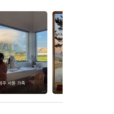
제주 서툰 가족
고흥 아로새기다