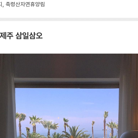
지, 축령산자연휴양림
 제주 삼일삼오