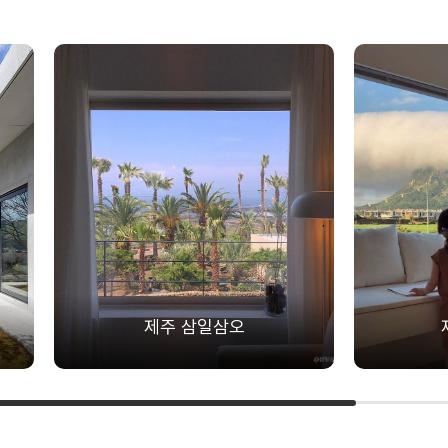
제주 삼일삼오