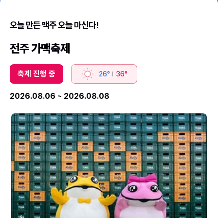
오늘 만든 맥주 오늘 마신다!
전주 가맥축제
축제 진행 중
26°
36°
2026.08.06 ~ 2026.08.08
2026
2
전
전
주
주
가
가
맥
맥
축
축
제
제
(2).jpg
(6