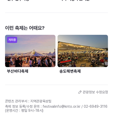
이런 축제는 어때요?
부산바다축제
송도해변축제
관광정보 수정요청
콘텐츠 관리부서 : 지역관광육성팀
축제 정보 등록/수정 문의 :
festivalinfo@knto.or.kr
/
02-6949-3116
(운영시간 : 평일 9시~18시)