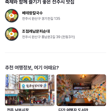
축제와 함께 즐기기 좋은
전주시
맛집
베테랑칼국수
전주시 완산구 경기전길 135
조점례남문피순대
전주시 완산구 풍남문2길 39 (전동3가)
추천 여행정보, 여기 어때요?
전주 남부시장
다가 여행자 도서관