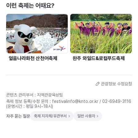
이런 축제는 어때요?
얼음나라화천 산천어축제
완주 와일드&로컬푸드축제
관광정보 수정요청
콘텐츠 관리부서 : 지역관광육성팀
축제 정보 등록/수정 문의 :
festivalinfo@knto.or.kr
/
02-6949-3116
(운영시간 : 평일 9시~18시)
자주 묻는 질문
축제 지자체/유관부서
일반 사용자