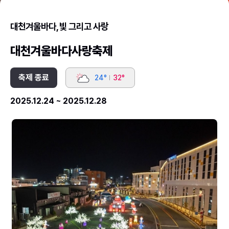
대천겨울바다, 빛 그리고 사랑
대천겨울바다사랑축제
축제 종료
24°
32°
2025.12.24 ~ 2025.12.28
2025
2
대
대
천
천
겨
겨
울
울
바
바
다
다
사
사
랑
랑
축
축
제
제