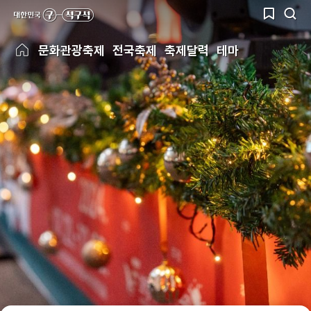
문화관광축제
전국축제
축제달력
테마