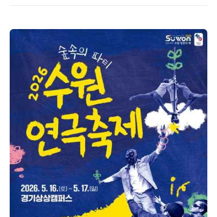
서 연극과 야외극 중심으로 개최되기 시작한 후 2018년
축제 장소를 경기상상캠퍼스로 옮겨 거리극 등 '공공공
간연극(Theater in public space)을 중심으로 치르고
있다. 수원연극축제는 시민들에게 새로운 예술경험을 통
해 단조로운 일상에 활기를 부여하며 공원이라는 공공공
간을 예술무대로 활용하여 일상공간에 대한 즐거운 예술
적 상상력을 환기시키고자 한다. 나아가 수원연극축제는
우수한 거리예술단체를 지원하고 새로운 예가를 발굴하
여 한국의 '공공공간연극'의 발전을 도모하고, 국제교류
를 통해 국가간 문화교류에 일역을 담당하고자 한다.
2026년에는 새로운 예술경험을 제공할 실험적이고 다
양한 공공공간연극이 공연 될 예정이며 이를 위해 신작
을 포함하여 최근에 제작된 국내 16개 작품과 한불수교
140주년을 맞아 한국과 프랑스를 잇는 프랑스 포커스