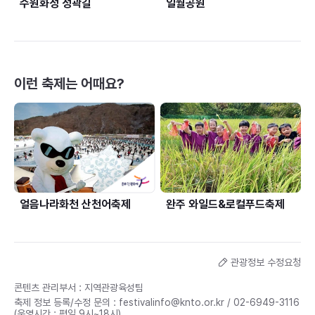
수원화성 성곽길
일월공원
이런 축제는 어때요?
얼음나라화천 산천어축제
완주 와일드&로컬푸드축제
관광정보 수정요청
콘텐츠 관리부서 : 지역관광육성팀
축제 정보 등록/수정 문의 :
festivalinfo@knto.or.kr
/
02-6949-3116
(운영시간 : 평일 9시~18시)