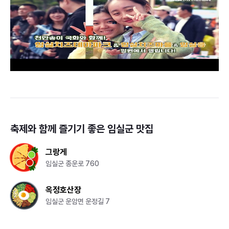
축제와 함께 즐기기 좋은
임실군
맛집
그랑게
임실군 종운로 760
옥정호산장
임실군 운암면 운정길 7