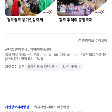
경북영주 풍기인삼축제
광주 추억의 충장축제
관광정보 수정요청
콘텐츠 관리부서 : 지역관광육성팀
축제 정보 등록/수정 문의 :
festivalinfo@knto.or.kr
/
02-6949-3116
(운영시간 : 평일 9시~18시)
자주 묻는 질문
축제 지자체/유관부서
일반 사용자
개인정보처리방침
위치기반 서비스 이용약관