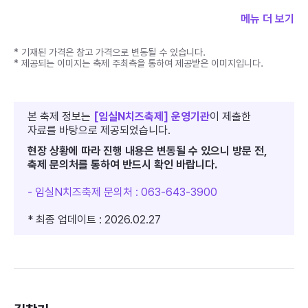
해물파전
메뉴 더 보기
10,000원 (250g)
* 기재된 가격은 참고 가격으로 변동될 수 있습니다.
도토리묵 무침
* 제공되는 이미지는 축제 주최측을 통하여 제공받은 이미지입니다.
10,000원 (230g)
떡볶이
4,000원 (250g)
본 축제 정보는
[임실N치즈축제] 운영기관
이 제출한
자료를 바탕으로 제공되었습니다.
꼬치어묵
현장 상황에 따라 진행 내용은 변동될 수 있으니 방문 전,
4,000원 (200g, 4개)
축제 문의처를 통하여 반드시 확인 바랍니다.
소주
4,000원
- 임실N치즈축제 문의처 : 063-643-3900
맥주
* 최종 업데이트 : 2026.02.27
4,000원
막걸리
3,000원
음료수
1,000원