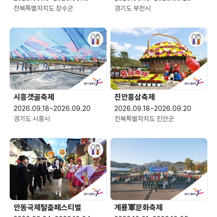
전북특별자치도 장수군
경기도 부천시
시흥갯골축제
진안홍삼축제
2026.09.18~2026.09.20
2026.09.18~2026.09.20
경기도 시흥시
전북특별자치도 진안군
안동국제탈춤페스티벌
계룡軍문화축제 