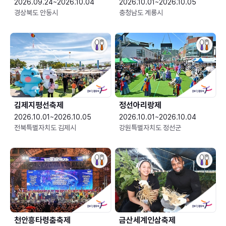
2026.09.24~2026.10.04
2026.10.01~2026.10.05
경상북도 안동시
충청남도 계룡시
김제지평선축제
정선아리랑제
2026.10.01~2026.10.05
2026.10.01~2026.10.04
전북특별자치도 김제시
강원특별자치도 정선군
천안흥타령춤축제
금산세계인삼축제