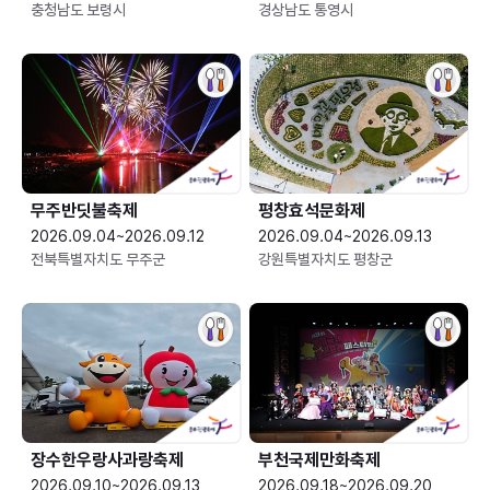
충청남도 보령시
경상남도 통영시
무주반딧불축제
평창효석문화제
2026.09.04~2026.09.12
2026.09.04~2026.09.13
전북특별자치도 무주군
강원특별자치도 평창군
장수한우랑사과랑축제
부천국제만화축제
2026.09.10~2026.09.13
2026.09.18~2026.09.20