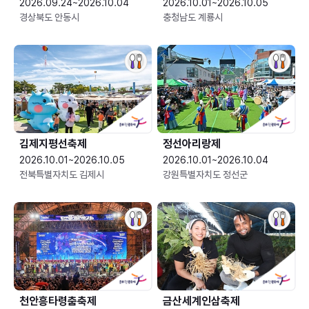
2026.09.24~2026.10.04
2026.10.01~2026.10.05
경상북도 안동시
충청남도 계룡시
김제지평선축제
정선아리랑제
2026.10.01~2026.10.05
2026.10.01~2026.10.04
전북특별자치도 김제시
강원특별자치도 정선군
천안흥타령춤축제
금산세계인삼축제