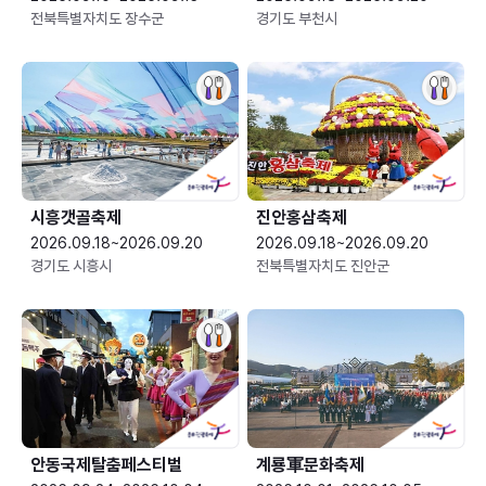
전북특별자치도 장수군
경기도 부천시
시흥갯골축제
진안홍삼축제
2026.09.18~2026.09.20
2026.09.18~2026.09.20
경기도 시흥시
전북특별자치도 진안군
안동국제탈춤페스티벌
계룡軍문화축제 