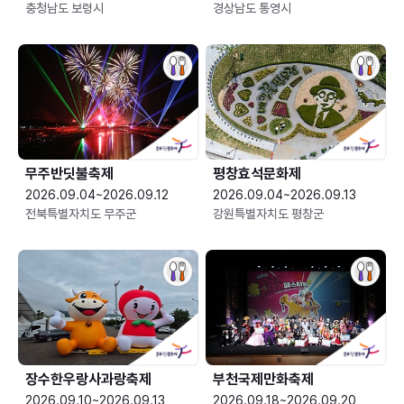
충청남도 보령시
경상남도 통영시
무주반딧불축제
평창효석문화제
2026.09.04~2026.09.12
2026.09.04~2026.09.13
전북특별자치도 무주군
강원특별자치도 평창군
장수한우랑사과랑축제
부천국제만화축제
2026.09.10~2026.09.13
2026.09.18~2026.09.20