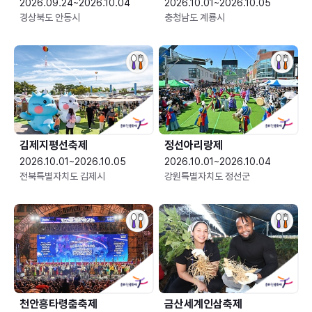
2026.09.24~2026.10.04
2026.10.01~2026.10.05
경상북도 안동시
충청남도 계룡시
김제지평선축제
정선아리랑제
2026.10.01~2026.10.05
2026.10.01~2026.10.04
전북특별자치도 김제시
강원특별자치도 정선군
천안흥타령춤축제
금산세계인삼축제