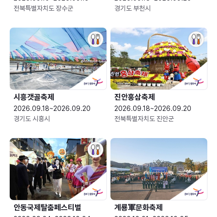
전북특별자치도 장수군
경기도 부천시
시흥갯골축제
진안홍삼축제
2026.09.18~2026.09.20
2026.09.18~2026.09.20
경기도 시흥시
전북특별자치도 진안군
안동국제탈춤페스티벌
계룡軍문화축제 