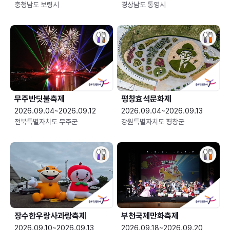
충청남도 보령시
경상남도 통영시
무주반딧불축제
평창효석문화제
2026.09.04~2026.09.12
2026.09.04~2026.09.13
전북특별자치도 무주군
강원특별자치도 평창군
장수한우랑사과랑축제
부천국제만화축제
2026.09.10~2026.09.13
2026.09.18~2026.09.20