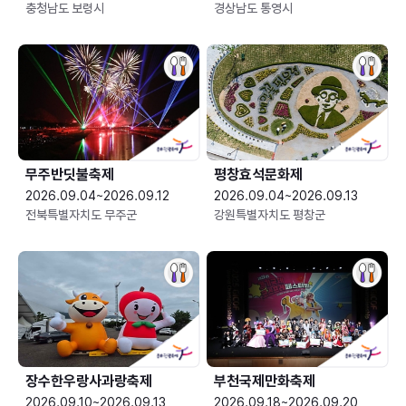
충청남도 보령시
경상남도 통영시
무주반딧불축제
평창효석문화제
2026.09.04~2026.09.12
2026.09.04~2026.09.13
전북특별자치도 무주군
강원특별자치도 평창군
장수한우랑사과랑축제
부천국제만화축제
2026.09.10~2026.09.13
2026.09.18~2026.09.20