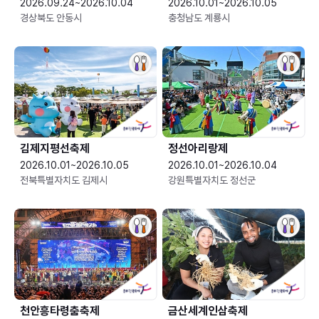
2026.09.24~2026.10.04
2026.10.01~2026.10.05
경상북도 안동시
충청남도 계룡시
김제지평선축제
정선아리랑제
2026.10.01~2026.10.05
2026.10.01~2026.10.04
전북특별자치도 김제시
강원특별자치도 정선군
천안흥타령춤축제
금산세계인삼축제