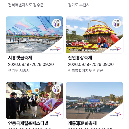
전북특별자치도 장수군
경기도 부천시
시흥갯골축제
진안홍삼축제
2026.09.18~2026.09.20
2026.09.18~2026.09.20
경기도 시흥시
전북특별자치도 진안군
안동국제탈춤페스티벌
계룡軍문화축제 