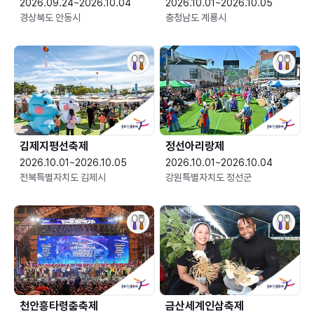
2026.09.24~2026.10.04
2026.10.01~2026.10.05
경상북도 안동시
충청남도 계룡시
김제지평선축제
정선아리랑제
2026.10.01~2026.10.05
2026.10.01~2026.10.04
전북특별자치도 김제시
강원특별자치도 정선군
천안흥타령춤축제
금산세계인삼축제