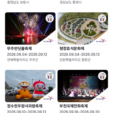
충청남도 보령시
경상남도 통영시
무주반딧불축제
평창효석문화제
2026.09.04~2026.09.12
2026.09.04~2026.09.13
전북특별자치도 무주군
강원특별자치도 평창군
장수한우랑사과랑축제
부천국제만화축제
2026.09.10~2026.09.13
2026.09.18~2026.09.20