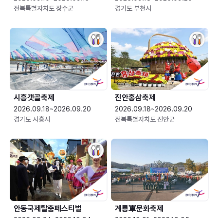
전북특별자치도 장수군
경기도 부천시
시흥갯골축제
진안홍삼축제
2026.09.18~2026.09.20
2026.09.18~2026.09.20
경기도 시흥시
전북특별자치도 진안군
안동국제탈춤페스티벌
계룡軍문화축제 