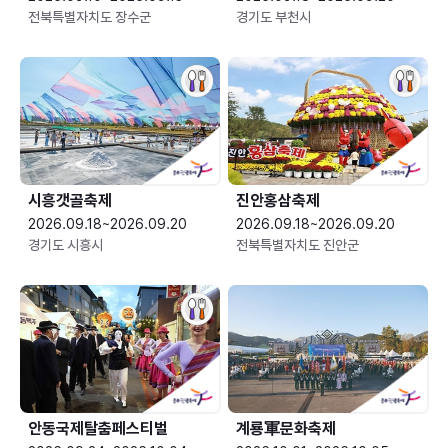
전북특별자치도 장수군
경기도 부천시
시흥갯골축제
진안홍삼축제
2026.09.18~2026.09.20
2026.09.18~2026.09.20
경기도 시흥시
전북특별자치도 진안군
안동국제탈춤페스티벌
계룡軍문화축제 