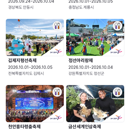
2026.09.24~2026.10.04
2026.10.01~2026.10.05
경상북도 안동시
충청남도 계룡시
김제지평선축제
정선아리랑제
2026.10.01~2026.10.05
2026.10.01~2026.10.04
전북특별자치도 김제시
강원특별자치도 정선군
천안흥타령춤축제
금산세계인삼축제