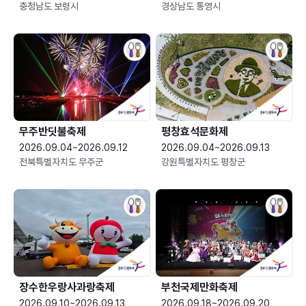
충청남도 보령시
경상남도 통영시
무주반딧불축제
평창효석문화제
2026.09.04~2026.09.12
2026.09.04~2026.09.13
전북특별자치도 무주군
강원특별자치도 평창군
장수한우랑사과랑축제
부천국제만화축제
2026.09.10~2026.09.13
2026.09.18~2026.09.20