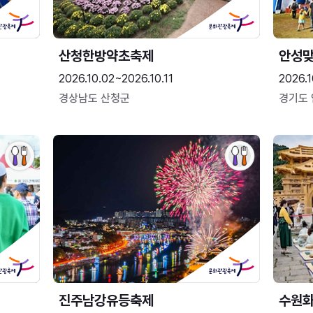
산청한방약초축제
안성맞
2026.10.02~2026.10.11
2026.1
경상남도 산청군
경기도
진주남강유등축제
수원