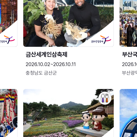
금산세계인삼축제
부산
2026.10.02~2026.10.11
2026.1
충청남도 금산군
부산광