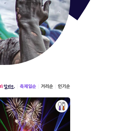
통영한산
경상남도 통영시
2026.08.12 ~ 2026.0
축제일순
거리순
인기순