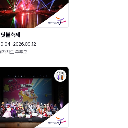
반딧불축제
09.04~2026.09.12
별자치도 무주군