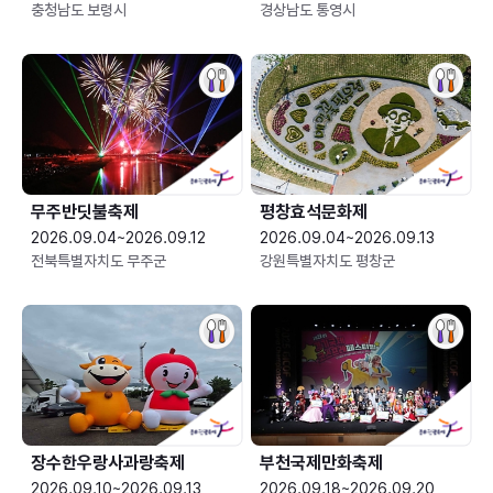
충청남도 보령시
경상남도 통영시
무주반딧불축제
평창효석문화제
2026.09.04~2026.09.12
2026.09.04~2026.09.13
전북특별자치도 무주군
강원특별자치도 평창군
장수한우랑사과랑축제
부천국제만화축제
2026.09.10~2026.09.13
2026.09.18~2026.09.20