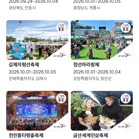
2026.09.24~2026.10.04
2026.10.01~2026.10.05
경상북도 안동시
충청남도 계룡시
김제지평선축제
정선아리랑제
2026.10.01~2026.10.05
2026.10.01~2026.10.04
전북특별자치도 김제시
강원특별자치도 정선군
천안흥타령춤축제
금산세계인삼축제