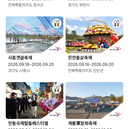
전북특별자치도 장수군
경기도 부천시
시흥갯골축제
진안홍삼축제
2026.09.18~2026.09.20
2026.09.18~2026.09.20
경기도 시흥시
전북특별자치도 진안군
안동국제탈춤페스티벌
계룡軍문화축제 