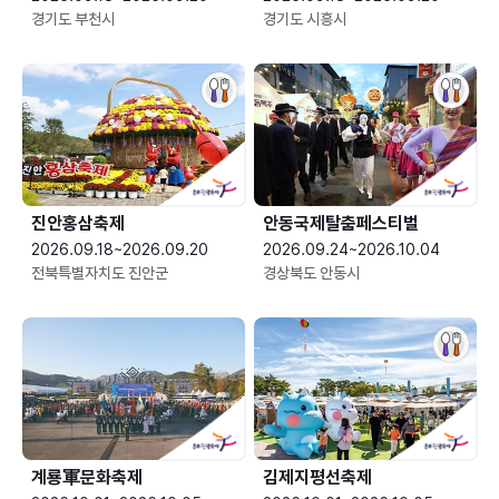
경기도 부천시
경기도 시흥시
진안홍삼축제
안동국제탈춤페스티벌
2026.09.18~2026.09.20
2026.09.24~2026.10.04
전북특별자치도 진안군
경상북도 안동시
계룡軍문화축제 
김제지평선축제