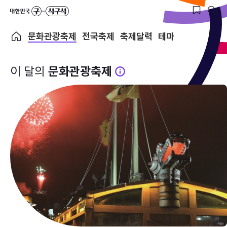
문화관광축제
전국축제
축제달력
테마
이 달의
문화관광축제