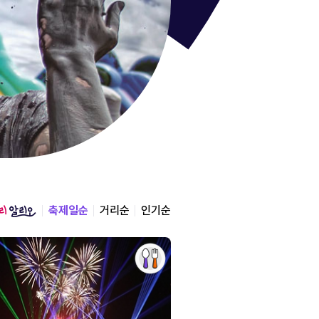
통영한산
경상남도 통영시
2026.08.12 ~ 2026.0
축제일순
거리순
인기순