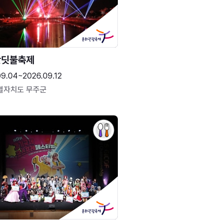
반딧불축제
09.04~2026.09.12
별자치도 무주군