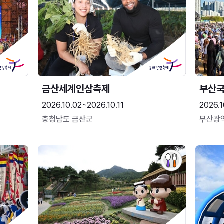
금산세계인삼축제
부산
2026.10.02~2026.10.11
2026.1
충청남도 금산군
부산광