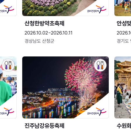
산청한방약초축제
안성맞
2026.10.02~2026.10.11
2026.1
경상남도 산청군
경기도
진주남강유등축제
수원