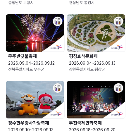
충청남도 보령시
경상남도 통영시
무주반딧불축제
평창효석문화제
2026.09.04~2026.09.12
2026.09.04~2026.09.13
전북특별자치도 무주군
강원특별자치도 평창군
장수한우랑사과랑축제
부천국제만화축제
2026.09.10~2026.09.13
2026.09.18~2026.09.20