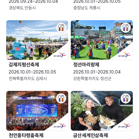
2026.09.24~2026.10.04
2026.10.01~2026.10.05
경상북도 안동시
충청남도 계룡시
김제지평선축제
정선아리랑제
2026.10.01~2026.10.05
2026.10.01~2026.10.04
전북특별자치도 김제시
강원특별자치도 정선군
천안흥타령춤축제
금산세계인삼축제