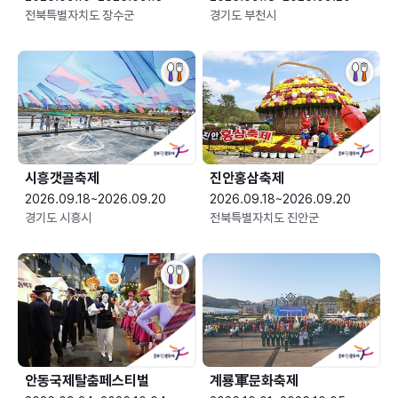
전북특별자치도 장수군
경기도 부천시
시흥갯골축제
진안홍삼축제
2026.09.18~2026.09.20
2026.09.18~2026.09.20
경기도 시흥시
전북특별자치도 진안군
안동국제탈춤페스티벌
계룡軍문화축제 