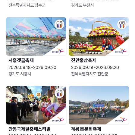
전북특별자치도 장수군
경기도 부천시
시흥갯골축제
진안홍삼축제
2026.09.18~2026.09.20
2026.09.18~2026.09.20
경기도 시흥시
전북특별자치도 진안군
안동국제탈춤페스티벌
계룡軍문화축제 