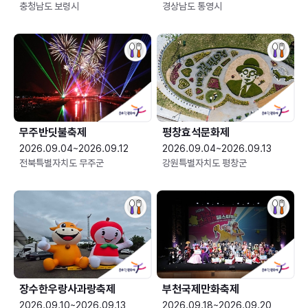
충청남도 보령시
경상남도 통영시
무주반딧불축제
평창효석문화제
2026.09.04~2026.09.12
2026.09.04~2026.09.13
전북특별자치도 무주군
강원특별자치도 평창군
장수한우랑사과랑축제
부천국제만화축제
2026.09.10~2026.09.13
2026.09.18~2026.09.20