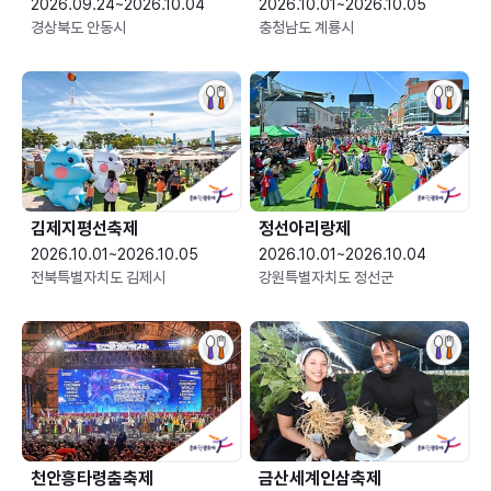
2026.09.24~2026.10.04
2026.10.01~2026.10.05
경상북도 안동시
충청남도 계룡시
김제지평선축제
정선아리랑제
2026.10.01~2026.10.05
2026.10.01~2026.10.04
전북특별자치도 김제시
강원특별자치도 정선군
천안흥타령춤축제
금산세계인삼축제