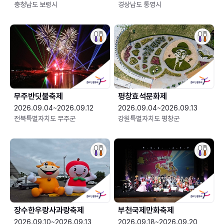
충청남도 보령시
경상남도 통영시
무주반딧불축제
평창효석문화제
2026.09.04~2026.09.12
2026.09.04~2026.09.13
전북특별자치도 무주군
강원특별자치도 평창군
장수한우랑사과랑축제
부천국제만화축제
2026.09.10~2026.09.13
2026.09.18~2026.09.20