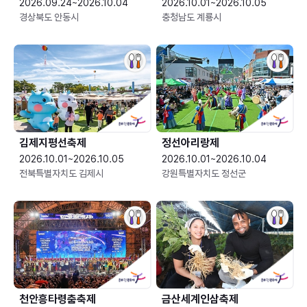
2026.09.24~2026.10.04
2026.10.01~2026.10.05
경상북도 안동시
충청남도 계룡시
김제지평선축제
정선아리랑제
2026.10.01~2026.10.05
2026.10.01~2026.10.04
전북특별자치도 김제시
강원특별자치도 정선군
천안흥타령춤축제
금산세계인삼축제