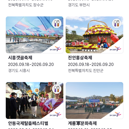
전북특별자치도 장수군
경기도 부천시
시흥갯골축제
진안홍삼축제
2026.09.18~2026.09.20
2026.09.18~2026.09.20
경기도 시흥시
전북특별자치도 진안군
안동국제탈춤페스티벌
계룡軍문화축제 