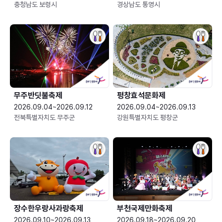
충청남도 보령시
경상남도 통영시
무주반딧불축제
평창효석문화제
2026.09.04~2026.09.12
2026.09.04~2026.09.13
전북특별자치도 무주군
강원특별자치도 평창군
장수한우랑사과랑축제
부천국제만화축제
2026.09.10~2026.09.13
2026.09.18~2026.09.20