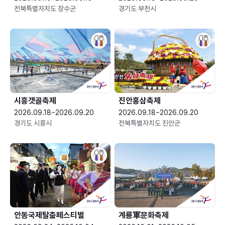
전북특별자치도 장수군
경기도 부천시
시흥갯골축제
진안홍삼축제
2026.09.18~2026.09.20
2026.09.18~2026.09.20
경기도 시흥시
전북특별자치도 진안군
안동국제탈춤페스티벌
계룡軍문화축제 