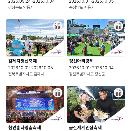
2026.09.24~2026.10.04
2026.10.01~2026.10.05
경상북도 안동시
충청남도 계룡시
김제지평선축제
정선아리랑제
2026.10.01~2026.10.05
2026.10.01~2026.10.04
전북특별자치도 김제시
강원특별자치도 정선군
천안흥타령춤축제
금산세계인삼축제