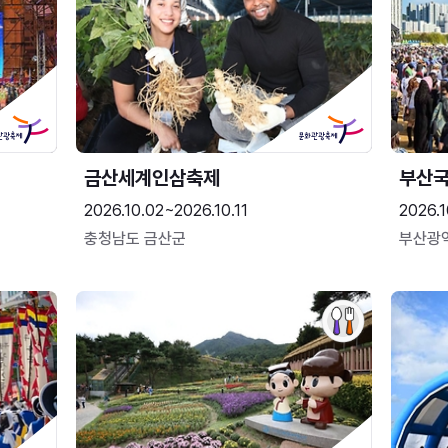
금산세계인삼축제
부산
2026.10.02~2026.10.11
2026.1
충청남도 금산군
부산광