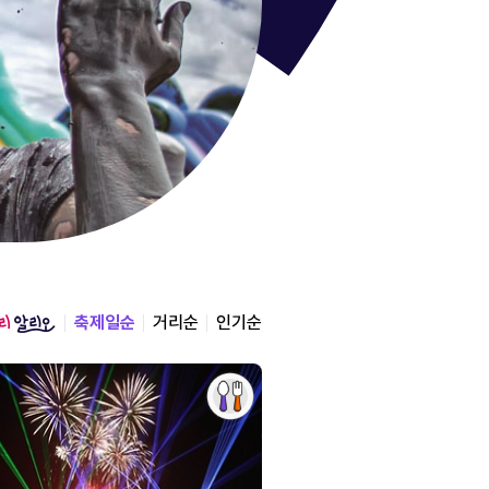
통영한산
경상남도 통영시
2026.08.12 ~ 2026.0
축제일순
거리순
인기순