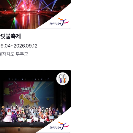
반딧불축제
09.04~2026.09.12
별자치도 무주군