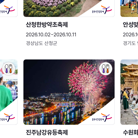
산청한방약초축제
안성맞
2026.10.02~2026.10.11
2026.1
경상남도 산청군
경기도
진주남강유등축제
수원