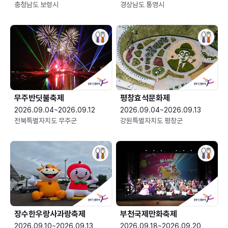
충청남도 보령시
경상남도 통영시
무주반딧불축제
평창효석문화제
2026.09.04~2026.09.12
2026.09.04~2026.09.13
전북특별자치도 무주군
강원특별자치도 평창군
장수한우랑사과랑축제
부천국제만화축제
2026.09.10~2026.09.13
2026.09.18~2026.09.20