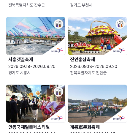
전북특별자치도 장수군
경기도 부천시
시흥갯골축제
진안홍삼축제
2026.09.18~2026.09.20
2026.09.18~2026.09.20
경기도 시흥시
전북특별자치도 진안군
안동국제탈춤페스티벌
계룡軍문화축제 