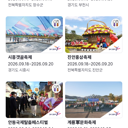
전북특별자치도 장수군
경기도 부천시
시흥갯골축제
진안홍삼축제
2026.09.18~2026.09.20
2026.09.18~2026.09.20
경기도 시흥시
전북특별자치도 진안군
안동국제탈춤페스티벌
계룡軍문화축제 