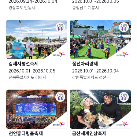
2026.09.24~2026.10.04
2026.10.01~2026.10.05
경상북도 안동시
충청남도 계룡시
김제지평선축제
정선아리랑제
2026.10.01~2026.10.05
2026.10.01~2026.10.04
전북특별자치도 김제시
강원특별자치도 정선군
천안흥타령춤축제
금산세계인삼축제