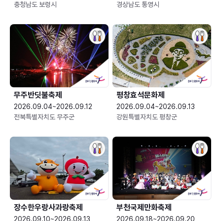
충청남도 보령시
경상남도 통영시
무주반딧불축제
평창효석문화제
2026.09.04~2026.09.12
2026.09.04~2026.09.13
전북특별자치도 무주군
강원특별자치도 평창군
장수한우랑사과랑축제
부천국제만화축제
2026.09.10~2026.09.13
2026.09.18~2026.09.20