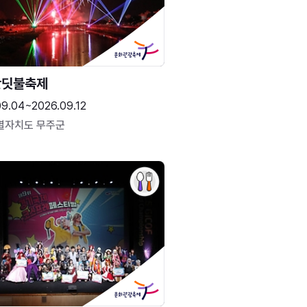
반딧불축제
09.04~2026.09.12
별자치도 무주군