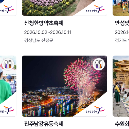
산청한방약초축제
안성맞
2026.10.02~2026.10.11
2026.1
경상남도 산청군
경기도
진주남강유등축제
수원