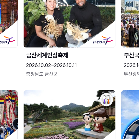
금산세계인삼축제
부산
2026.10.02~2026.10.11
2026.1
충청남도 금산군
부산광