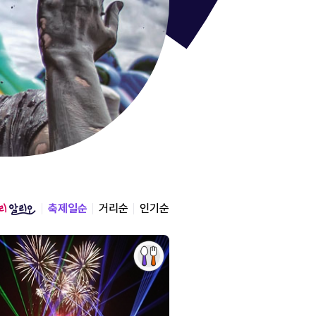
통영한산
경상남도 통영시
2026.08.12 ~ 2026.0
축제일순
거리순
인기순