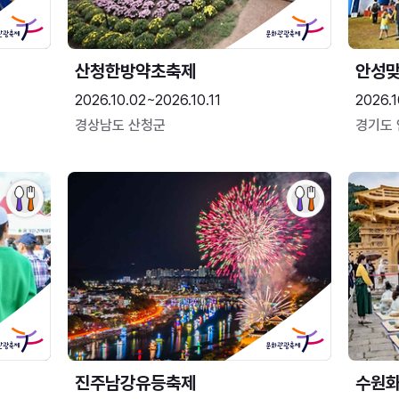
산청한방약초축제
안성맞
2026.10.02~2026.10.11
2026.1
경상남도 산청군
경기도
진주남강유등축제
수원