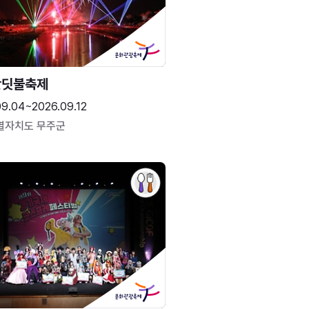
반딧불축제
09.04~2026.09.12
별자치도 무주군