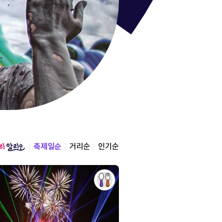
통영한산
경상남도 통영시
2026.08.12 ~ 2026.0
축제일순
거리순
인기순