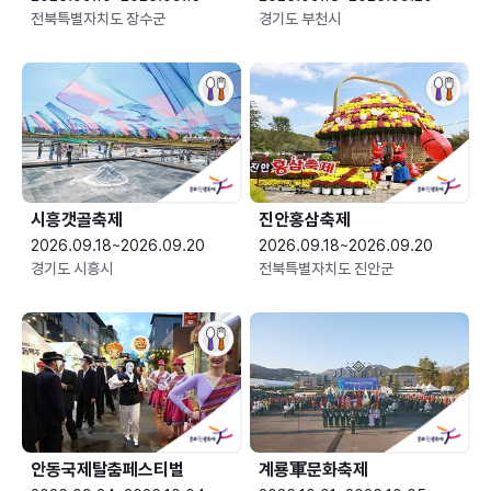
전북특별자치도 장수군
경기도 부천시
시흥갯골축제
진안홍삼축제
2026.09.18~2026.09.20
2026.09.18~2026.09.20
경기도 시흥시
전북특별자치도 진안군
안동국제탈춤페스티벌
계룡軍문화축제 