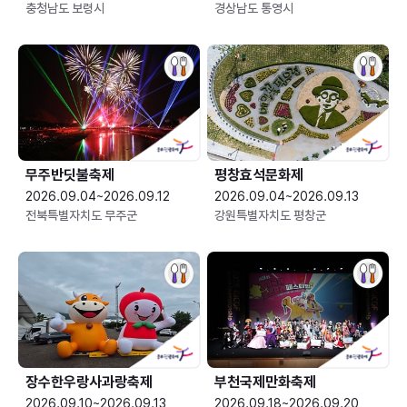
충청남도 보령시
경상남도 통영시
무주반딧불축제
평창효석문화제
2026.09.04~2026.09.12
2026.09.04~2026.09.13
전북특별자치도 무주군
강원특별자치도 평창군
장수한우랑사과랑축제
부천국제만화축제
2026.09.10~2026.09.13
2026.09.18~2026.09.20