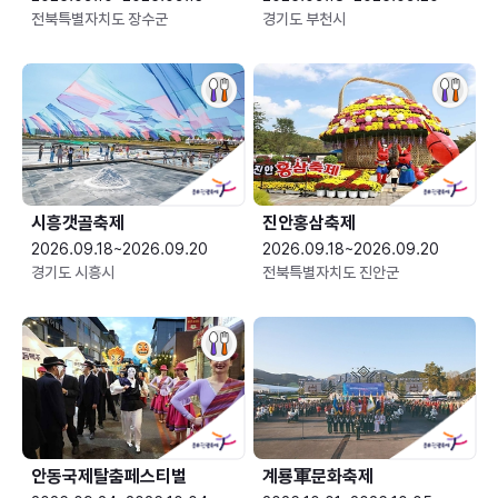
전북특별자치도 장수군
경기도 부천시
시흥갯골축제
진안홍삼축제
2026.09.18~2026.09.20
2026.09.18~2026.09.20
경기도 시흥시
전북특별자치도 진안군
안동국제탈춤페스티벌
계룡軍문화축제 