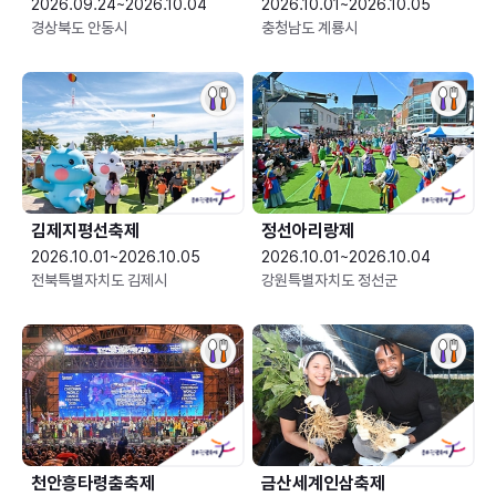
2026.09.24~2026.10.04
2026.10.01~2026.10.05
경상북도 안동시
충청남도 계룡시
김제지평선축제
정선아리랑제
2026.10.01~2026.10.05
2026.10.01~2026.10.04
전북특별자치도 김제시
강원특별자치도 정선군
천안흥타령춤축제
금산세계인삼축제