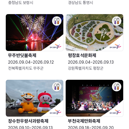
충청남도 보령시
경상남도 통영시
무주반딧불축제
평창효석문화제
2026.09.04~2026.09.12
2026.09.04~2026.09.13
전북특별자치도 무주군
강원특별자치도 평창군
장수한우랑사과랑축제
부천국제만화축제
2026.09.10~2026.09.13
2026.09.18~2026.09.20