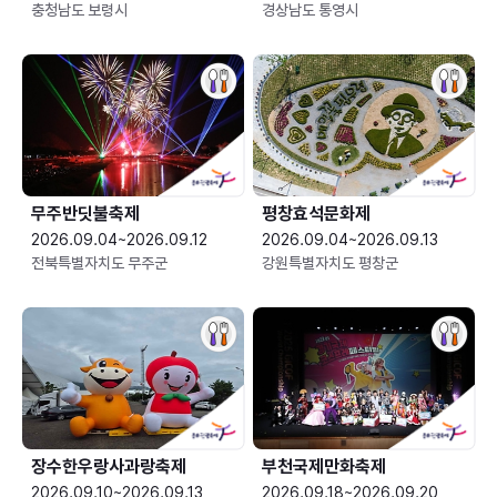
충청남도 보령시
경상남도 통영시
무주반딧불축제
평창효석문화제
2026.09.04~2026.09.12
2026.09.04~2026.09.13
전북특별자치도 무주군
강원특별자치도 평창군
장수한우랑사과랑축제
부천국제만화축제
2026.09.10~2026.09.13
2026.09.18~2026.09.20