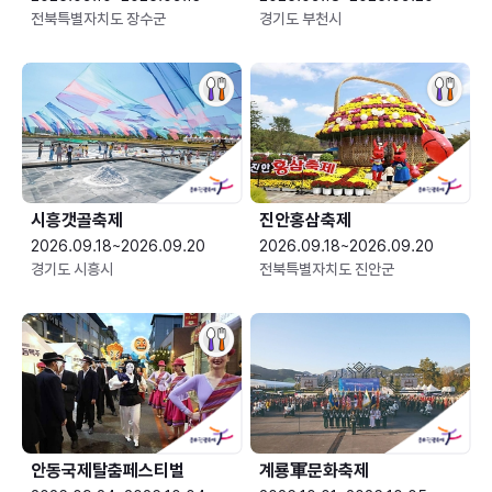
전북특별자치도 장수군
경기도 부천시
시흥갯골축제
진안홍삼축제
2026.09.18~2026.09.20
2026.09.18~2026.09.20
경기도 시흥시
전북특별자치도 진안군
안동국제탈춤페스티벌
계룡軍문화축제 