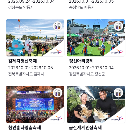
2026.09.24~2026.10.04
2026.10.01~2026.10.05
경상북도 안동시
충청남도 계룡시
김제지평선축제
정선아리랑제
2026.10.01~2026.10.05
2026.10.01~2026.10.04
전북특별자치도 김제시
강원특별자치도 정선군
천안흥타령춤축제
금산세계인삼축제