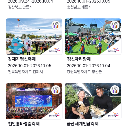
2026.09.24~2026.10.04
2026.10.01~2026.10.05
경상북도 안동시
충청남도 계룡시
김제지평선축제
정선아리랑제
2026.10.01~2026.10.05
2026.10.01~2026.10.04
전북특별자치도 김제시
강원특별자치도 정선군
천안흥타령춤축제
금산세계인삼축제