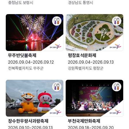
충청남도 보령시
경상남도 통영시
무주반딧불축제
평창효석문화제
2026.09.04~2026.09.12
2026.09.04~2026.09.13
전북특별자치도 무주군
강원특별자치도 평창군
장수한우랑사과랑축제
부천국제만화축제
2026.09.10~2026.09.13
2026.09.18~2026.09.20