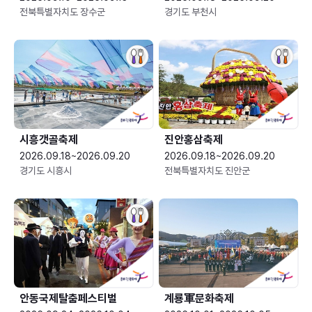
전북특별자치도 장수군
경기도 부천시
시흥갯골축제
진안홍삼축제
2026.09.18~2026.09.20
2026.09.18~2026.09.20
경기도 시흥시
전북특별자치도 진안군
안동국제탈춤페스티벌
계룡軍문화축제 