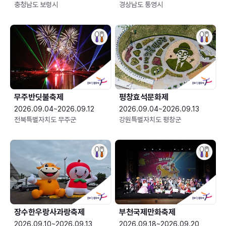
충청남도 보령시
경상남도 통영시
무주반딧불축제
평창효석문화제
2026.09.04~2026.09.12
2026.09.04~2026.09.13
전북특별자치도 무주군
강원특별자치도 평창군
장수한우랑사과랑축제
부천국제만화축제
2026.09.10~2026.09.13
2026.09.18~2026.09.20