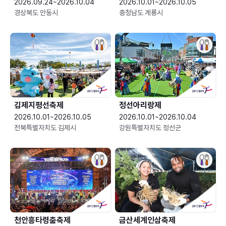
2026.09.24~2026.10.04
2026.10.01~2026.10.05
경상북도 안동시
충청남도 계룡시
김제지평선축제
정선아리랑제
2026.10.01~2026.10.05
2026.10.01~2026.10.04
전북특별자치도 김제시
강원특별자치도 정선군
천안흥타령춤축제
금산세계인삼축제