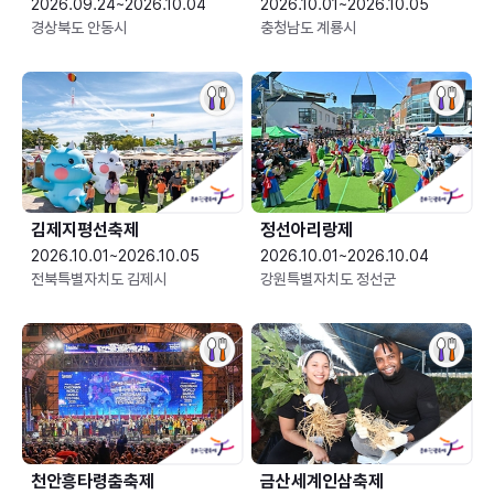
2026.09.24~2026.10.04
2026.10.01~2026.10.05
경상북도 안동시
충청남도 계룡시
김제지평선축제
정선아리랑제
2026.10.01~2026.10.05
2026.10.01~2026.10.04
전북특별자치도 김제시
강원특별자치도 정선군
천안흥타령춤축제
금산세계인삼축제