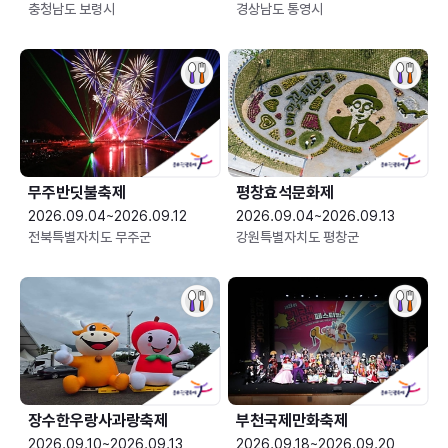
충청남도 보령시
경상남도 통영시
무주반딧불축제
평창효석문화제
2026.09.04~2026.09.12
2026.09.04~2026.09.13
전북특별자치도 무주군
강원특별자치도 평창군
장수한우랑사과랑축제
부천국제만화축제
2026.09.10~2026.09.13
2026.09.18~2026.09.20