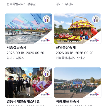
전북특별자치도 장수군
경기도 부천시
시흥갯골축제
진안홍삼축제
2026.09.18~2026.09.20
2026.09.18~2026.09.20
경기도 시흥시
전북특별자치도 진안군
안동국제탈춤페스티벌
계룡軍문화축제 