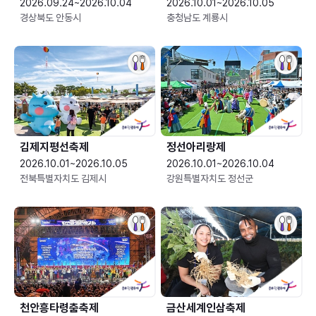
2026.09.24~2026.10.04
2026.10.01~2026.10.05
경상북도 안동시
충청남도 계룡시
김제지평선축제
정선아리랑제
2026.10.01~2026.10.05
2026.10.01~2026.10.04
전북특별자치도 김제시
강원특별자치도 정선군
천안흥타령춤축제
금산세계인삼축제