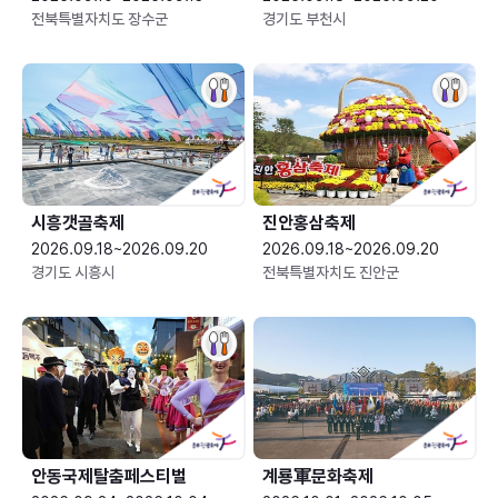
전북특별자치도 장수군
경기도 부천시
시흥갯골축제
진안홍삼축제
2026.09.18~2026.09.20
2026.09.18~2026.09.20
경기도 시흥시
전북특별자치도 진안군
안동국제탈춤페스티벌
계룡軍문화축제 