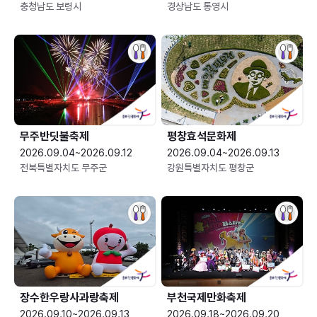
충청남도 보령시
경상남도 통영시
무주반딧불축제
평창효석문화제
2026.09.04~2026.09.12
2026.09.04~2026.09.13
전북특별자치도 무주군
강원특별자치도 평창군
장수한우랑사과랑축제
부천국제만화축제
2026.09.10~2026.09.13
2026.09.18~2026.09.20