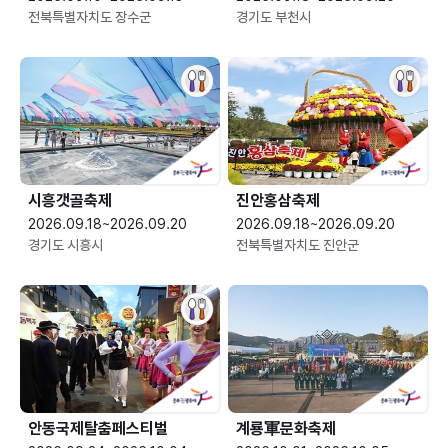
전북특별자치도 장수군
경기도 부천시
시흥갯골축제
진안홍삼축제
2026.09.18~2026.09.20
2026.09.18~2026.09.20
경기도 시흥시
전북특별자치도 진안군
안동국제탈춤페스티벌
계룡軍문화축제 