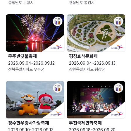
충청남도 보령시
경상남도 통영시
무주반딧불축제
평창효석문화제
2026.09.04~2026.09.12
2026.09.04~2026.09.13
전북특별자치도 무주군
강원특별자치도 평창군
장수한우랑사과랑축제
부천국제만화축제
2026.09.10~2026.09.13
2026.09.18~2026.09.20