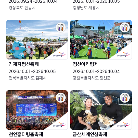
2026.09.24~2026.10.04
2026.10.01~2026.10.05
경상북도 안동시
충청남도 계룡시
김제지평선축제
정선아리랑제
2026.10.01~2026.10.05
2026.10.01~2026.10.04
전북특별자치도 김제시
강원특별자치도 정선군
천안흥타령춤축제
금산세계인삼축제