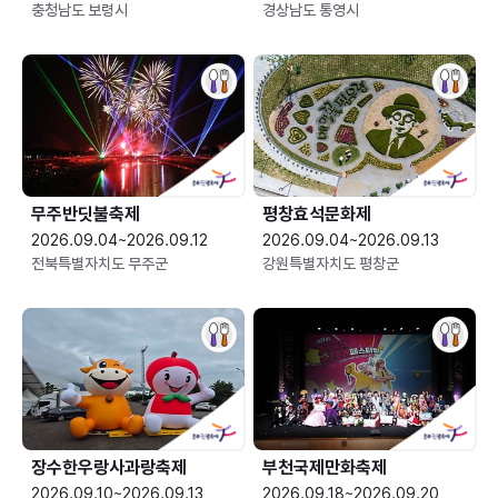
충청남도 보령시
경상남도 통영시
무주반딧불축제
평창효석문화제
2026.09.04~2026.09.12
2026.09.04~2026.09.13
전북특별자치도 무주군
강원특별자치도 평창군
장수한우랑사과랑축제
부천국제만화축제
2026.09.10~2026.09.13
2026.09.18~2026.09.20