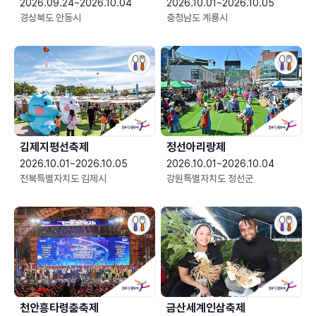
2026.09.24~2026.10.04
2026.10.01~2026.10.05
경상북도 안동시
충청남도 계룡시
김제지평선축제
정선아리랑제
2026.10.01~2026.10.05
2026.10.01~2026.10.04
전북특별자치도 김제시
강원특별자치도 정선군
천안흥타령춤축제
금산세계인삼축제