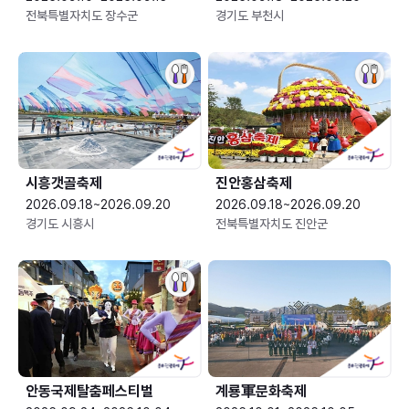
전북특별자치도 장수군
경기도 부천시
시흥갯골축제
진안홍삼축제
2026.09.18~2026.09.20
2026.09.18~2026.09.20
경기도 시흥시
전북특별자치도 진안군
안동국제탈춤페스티벌
계룡軍문화축제 