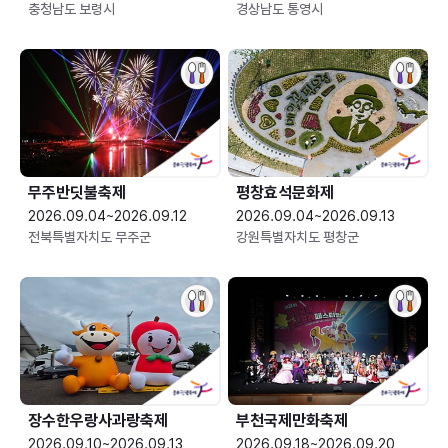
충청남도 보령시
경상남도 통영시
무주반딧불축제
평창효석문화제
2026.09.04~2026.09.12
2026.09.04~2026.09.13
전북특별자치도 무주군
강원특별자치도 평창군
장수한우랑사과랑축제
부천국제만화축제
2026.09.10~2026.09.13
2026.09.18~2026.09.20