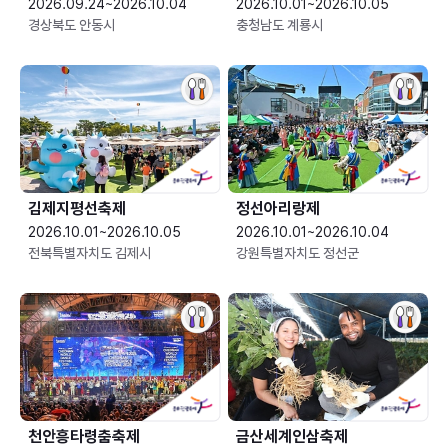
2026.09.24~2026.10.04
2026.10.01~2026.10.05
경상북도 안동시
충청남도 계룡시
김제지평선축제
정선아리랑제
2026.10.01~2026.10.05
2026.10.01~2026.10.04
전북특별자치도 김제시
강원특별자치도 정선군
천안흥타령춤축제
금산세계인삼축제