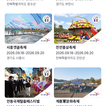
전북특별자치도 장수군
경기도 부천시
시흥갯골축제
진안홍삼축제
2026.09.18~2026.09.20
2026.09.18~2026.09.20
경기도 시흥시
전북특별자치도 진안군
안동국제탈춤페스티벌
계룡軍문화축제 