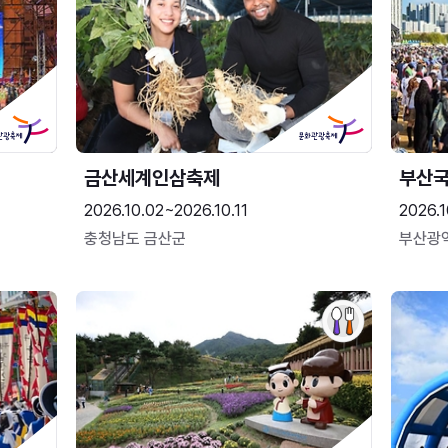
금산세계인삼축제
부산
2026.10.02~2026.10.11
2026.1
충청남도 금산군
부산광