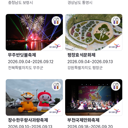
충청남도 보령시
경상남도 통영시
무주반딧불축제
평창효석문화제
2026.09.04~2026.09.12
2026.09.04~2026.09.13
전북특별자치도 무주군
강원특별자치도 평창군
장수한우랑사과랑축제
부천국제만화축제
2026.09.10~2026.09.13
2026.09.18~2026.09.20