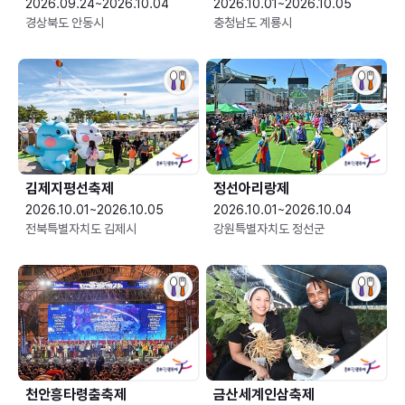
2026.09.24~2026.10.04
2026.10.01~2026.10.05
경상북도 안동시
충청남도 계룡시
김제지평선축제
정선아리랑제
2026.10.01~2026.10.05
2026.10.01~2026.10.04
전북특별자치도 김제시
강원특별자치도 정선군
천안흥타령춤축제
금산세계인삼축제