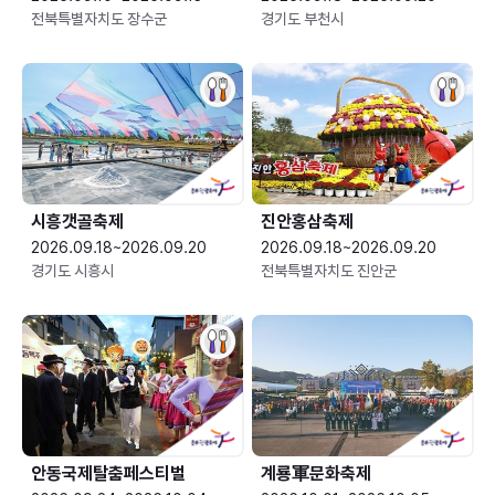
전북특별자치도 장수군
경기도 부천시
시흥갯골축제
진안홍삼축제
2026.09.18~2026.09.20
2026.09.18~2026.09.20
경기도 시흥시
전북특별자치도 진안군
안동국제탈춤페스티벌
계룡軍문화축제 