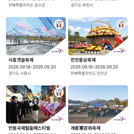
전북특별자치도 장수군
경기도 부천시
시흥갯골축제
진안홍삼축제
2026.09.18~2026.09.20
2026.09.18~2026.09.20
경기도 시흥시
전북특별자치도 진안군
안동국제탈춤페스티벌
계룡軍문화축제 