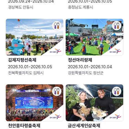
2026.09.24~2026.10.04
2026.10.01~2026.10.05
경상북도 안동시
충청남도 계룡시
김제지평선축제
정선아리랑제
2026.10.01~2026.10.05
2026.10.01~2026.10.04
전북특별자치도 김제시
강원특별자치도 정선군
천안흥타령춤축제
금산세계인삼축제