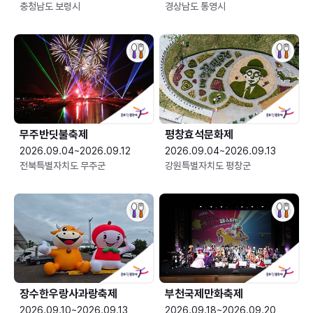
충청남도 보령시
경상남도 통영시
무주반딧불축제
평창효석문화제
2026.09.04~2026.09.12
2026.09.04~2026.09.13
전북특별자치도 무주군
강원특별자치도 평창군
장수한우랑사과랑축제
부천국제만화축제
2026.09.10~2026.09.13
2026.09.18~2026.09.20