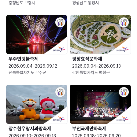
충청남도 보령시
경상남도 통영시
무주반딧불축제
평창효석문화제
2026.09.04~2026.09.12
2026.09.04~2026.09.13
전북특별자치도 무주군
강원특별자치도 평창군
장수한우랑사과랑축제
부천국제만화축제
2026.09.10~2026.09.13
2026.09.18~2026.09.20