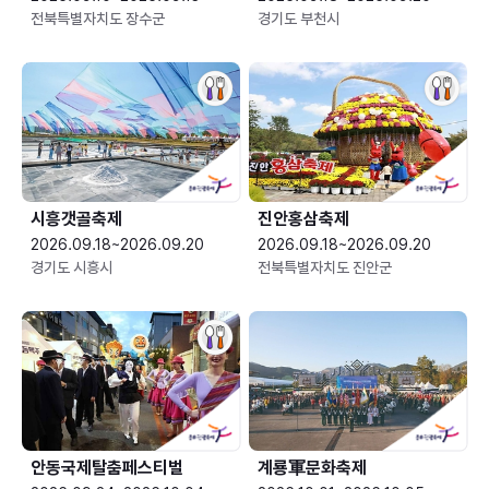
전북특별자치도 장수군
경기도 부천시
시흥갯골축제
진안홍삼축제
2026.09.18~2026.09.20
2026.09.18~2026.09.20
경기도 시흥시
전북특별자치도 진안군
안동국제탈춤페스티벌
계룡軍문화축제 