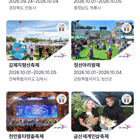
2026.09.24~2026.10.04
2026.10.01~2026.10.05
경상북도 안동시
충청남도 계룡시
김제지평선축제
정선아리랑제
2026.10.01~2026.10.05
2026.10.01~2026.10.04
전북특별자치도 김제시
강원특별자치도 정선군
천안흥타령춤축제
금산세계인삼축제