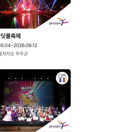
반딧불축제
09.04~2026.09.12
별자치도 무주군