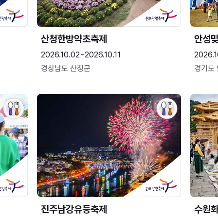
산청한방약초축제
안성맞
2026.10.02~2026.10.11
2026.1
경상남도 산청군
경기도
진주남강유등축제
수원