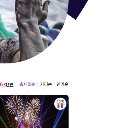
통영한산
경상남도 통영시
2026.08.12 ~ 2026.0
축제일순
거리순
인기순