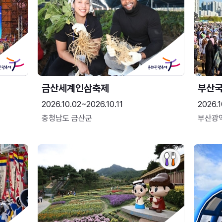
금산세계인삼축제
부산
2026.10.02~2026.10.11
2026.1
충청남도 금산군
부산광