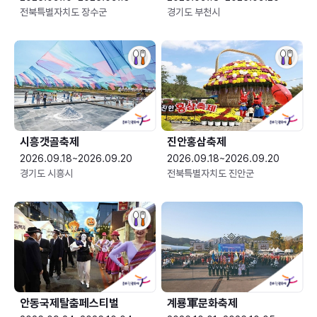
전북특별자치도 장수군
경기도 부천시
시흥갯골축제
진안홍삼축제
2026.09.18~2026.09.20
2026.09.18~2026.09.20
경기도 시흥시
전북특별자치도 진안군
안동국제탈춤페스티벌
계룡軍문화축제 