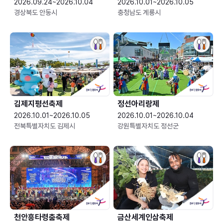
2026.09.24~2026.10.04
2026.10.01~2026.10.05
경상북도 안동시
충청남도 계룡시
김제지평선축제
정선아리랑제
2026.10.01~2026.10.05
2026.10.01~2026.10.04
전북특별자치도 김제시
강원특별자치도 정선군
천안흥타령춤축제
금산세계인삼축제