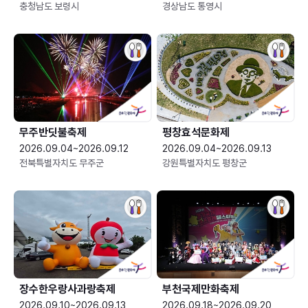
충청남도 보령시
경상남도 통영시
무주반딧불축제
평창효석문화제
2026.09.04~2026.09.12
2026.09.04~2026.09.13
전북특별자치도 무주군
강원특별자치도 평창군
장수한우랑사과랑축제
부천국제만화축제
2026.09.10~2026.09.13
2026.09.18~2026.09.20