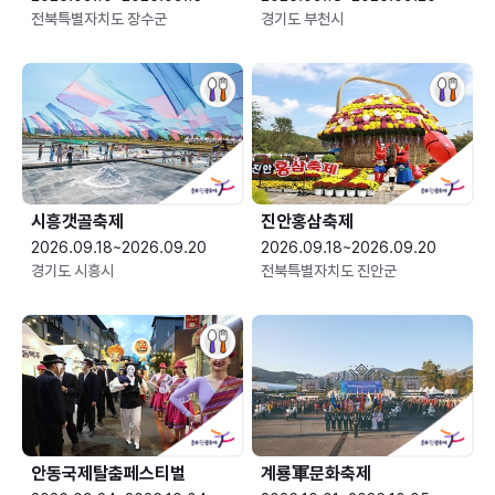
전북특별자치도 장수군
경기도 부천시
시흥갯골축제
진안홍삼축제
2026.09.18~2026.09.20
2026.09.18~2026.09.20
경기도 시흥시
전북특별자치도 진안군
안동국제탈춤페스티벌
계룡軍문화축제 