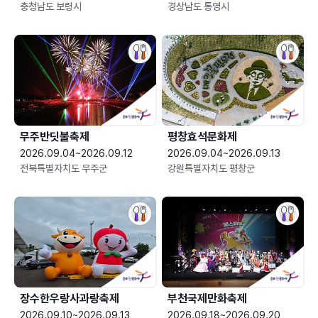
충청남도 보령시
경상남도 통영시
무주반딧불축제
평창효석문화제
2026.09.04~2026.09.12
2026.09.04~2026.09.13
전북특별자치도 무주군
강원특별자치도 평창군
장수한우랑사과랑축제
부천국제만화축제
2026.09.10~2026.09.13
2026.09.18~2026.09.20