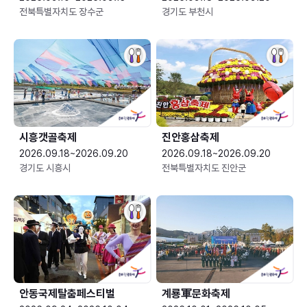
전북특별자치도 장수군
경기도 부천시
시흥갯골축제
진안홍삼축제
2026.09.18~2026.09.20
2026.09.18~2026.09.20
경기도 시흥시
전북특별자치도 진안군
안동국제탈춤페스티벌
계룡軍문화축제 