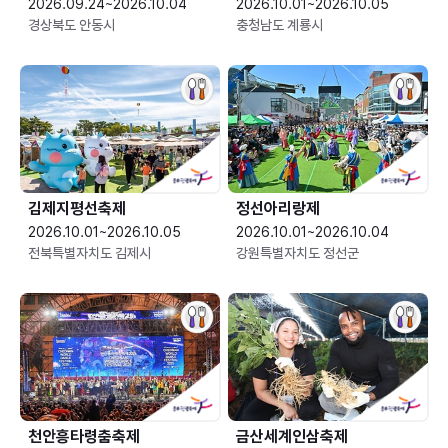
2026.09.24~2026.10.04
2026.10.01~2026.10.05
경상북도 안동시
충청남도 계룡시
김제지평선축제
정선아리랑제
2026.10.01~2026.10.05
2026.10.01~2026.10.04
전북특별자치도 김제시
강원특별자치도 정선군
천안흥타령춤축제
금산세계인삼축제