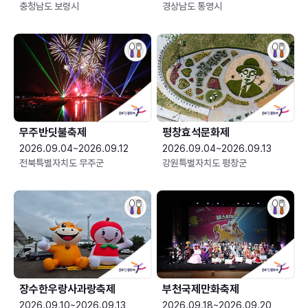
충청남도 보령시
경상남도 통영시
무주반딧불축제
평창효석문화제
2026.09.04~2026.09.12
2026.09.04~2026.09.13
전북특별자치도 무주군
강원특별자치도 평창군
장수한우랑사과랑축제
부천국제만화축제
2026.09.10~2026.09.13
2026.09.18~2026.09.20