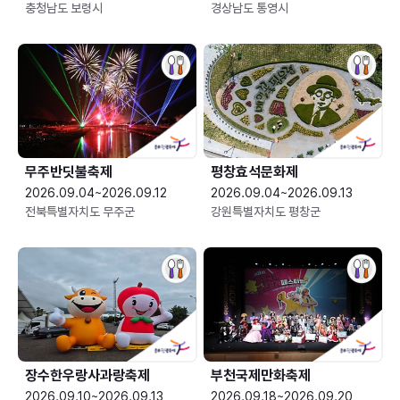
충청남도 보령시
경상남도 통영시
무주반딧불축제
평창효석문화제
2026.09.04~2026.09.12
2026.09.04~2026.09.13
전북특별자치도 무주군
강원특별자치도 평창군
장수한우랑사과랑축제
부천국제만화축제
2026.09.10~2026.09.13
2026.09.18~2026.09.20