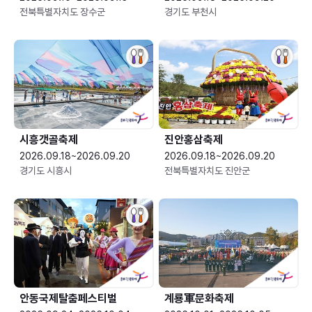
전북특별자치도 장수군
경기도 부천시
시흥갯골축제
진안홍삼축제
2026.09.18~2026.09.20
2026.09.18~2026.09.20
경기도 시흥시
전북특별자치도 진안군
안동국제탈춤페스티벌
계룡軍문화축제 