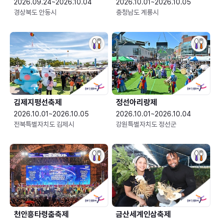
2026.09.24~2026.10.04
2026.10.01~2026.10.05
경상북도 안동시
충청남도 계룡시
김제지평선축제
정선아리랑제
2026.10.01~2026.10.05
2026.10.01~2026.10.04
전북특별자치도 김제시
강원특별자치도 정선군
천안흥타령춤축제
금산세계인삼축제